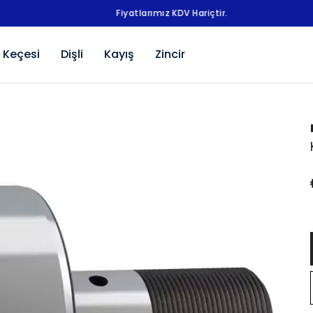
Fiyatlarımız KDV Hariçtir.
 Keçesi
Dişli
Kayış
Zincir