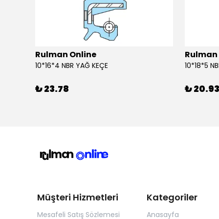
Rulman Online
Rulman 
10*16*4 NBR YAĞ KEÇE
10*18*5 N
₺ 23.78
₺ 20.9
Müşteri Hizmetleri
Kategoriler
Mesafeli Satış Sözlemesi
Anasayfa