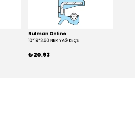
Rulman Online
Rulm
10*19*3,60 NBR YAĞ KEÇE
10*19*
₺ 20.93
₺ 20