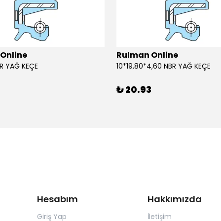
Online
Rulman Online
BR YAĞ KEÇE
10*19,80*4,60 NBR YAĞ KEÇE
3
₺ 20.93
Hesabım
Hakkımızda
Giriş Yap
İletişim