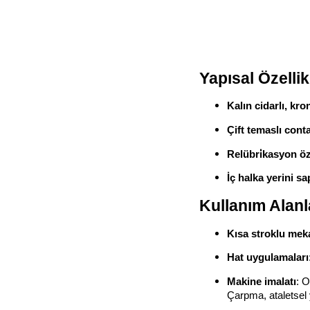
Yapısal Özellik
Kalın cidarlı, kro
Çift temaslı conta
Relübri̇kasyon öz
İç halka yerini sa
Kullanım Alanl
Kısa stroklu mek
Hat uygulamaları
Makine imalatı
: O
Çarpma, ataletsel 