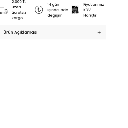
2.000 TL
14 gün
Fiyatlarımız
üzeri
içinde iade
KDV
ücretsiz
değişim
Hariçtir.
kargo
Ürün Açıklaması