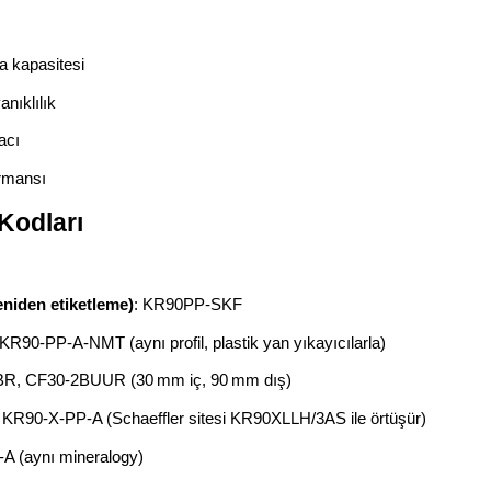
 kapasitesi
nıklılık
acı
rmansı
Kodları
eniden etiketleme)
: KR90PP‑SKF
R90‑PP‑A‑NMT (aynı profil, plastik yan yıkayıcılarla)
BR, CF30‑2BUUR (30 mm iç, 90 mm dış)
: KR90‑X‑PP‑A (Schaeffler sitesi KR90XLLH/3AS ile örtüşür)
‑A (aynı mineralogy)