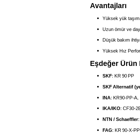
Avantajları
Yüksek yük taşıma
Uzun ömür ve daya
Düşük bakım ihtiy
Yüksek Hız Perfo
Eşdeğer Ürün 
SKF
: KR 90 PP
SKF Alternatif (y
INA
: KR90‑PP‑A, K
IKA/IKO
: CF30‑2
NTN / Schaeffler
FAG
: KR 90‑X‑PP