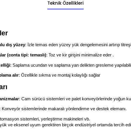
Teknik Özellikleri
ler
nlu dış yüzey
: İzle temas eden yüzey yük dengelemesini artırıp titreşim
lar (conta tipi: temaslı)
: Toz ve kir girişini minimalize eder .
elliği
: Saplama ucundan ve saplama yan delikten gresleme yapılabili
plama alır
: Özellikle sıkma ve montaj kolaylığı sağlar
arı
anizmalar
: Cam sürücü sistemleri ve palet konveyörlerinde yoğun ku
: Konveyör sistemlerinde makaralı yönlendirme ve destek elemanı.
tomasyon sistemleri, yerleştirme makineleri vb.
yük ve eksenel uyum gerektiren birçok endüstriyel ortamda tercih edil