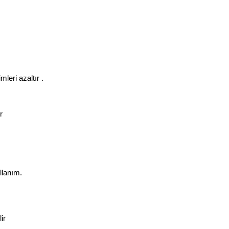
leri azaltır .
r
llanım.
ir