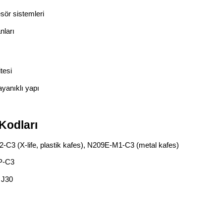
ör sistemleri
nları
tesi
yanıklı yapı
Kodları
3 (X-life, plastik kafes), N209E‑M1‑C3 (metal kafes)
P‑C3
 J30