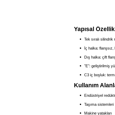
Yapısal Özellik
Tek sıralı silindrik 
İç halka: flanşsız
Dış halka: çift flan
"E": geliştirilmiş y
C3 iç boşluk: ter
Kullanım Alanl
Endüstriyel redükt
Taşıma sistemleri 
Makine yatakları