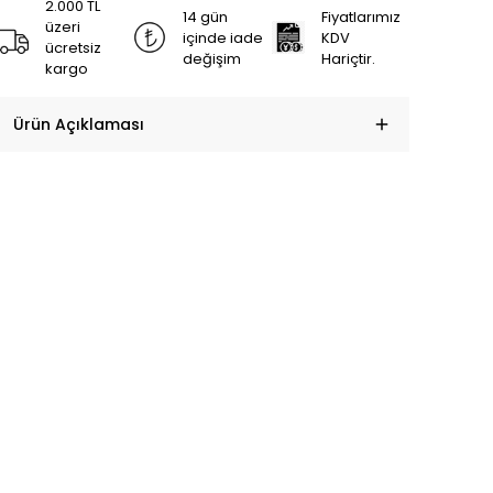
2.000 TL
14 gün
Fiyatlarımız
üzeri
içinde iade
KDV
ücretsiz
değişim
Hariçtir.
kargo
Ürün Açıklaması