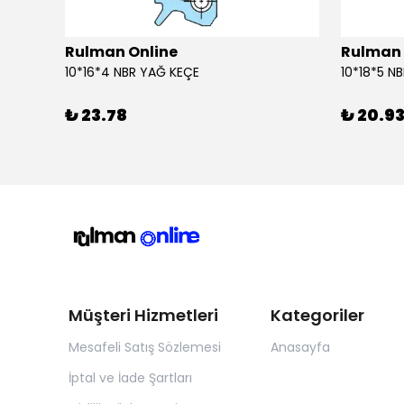
Rulman Online
Rulman 
10*16*4 NBR YAĞ KEÇE
10*18*5 N
₺ 23.78
₺ 20.9
Müşteri Hizmetleri
Kategoriler
Mesafeli Satış Sözlemesi
Anasayfa
İptal ve İade Şartları