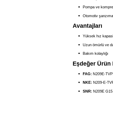
Pompa ve kompres
Otomotiv şanzıma
Avantajları
Yüksek hız kapasi
Uzun ömürlü ve da
Bakım kolaylığı
Eşdeğer Ürün 
FAG:
N209E‑TVP2‑C
NKE:
N209‑E‑TV
SNR:
N209E G15