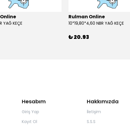
Online
Rulman Online
BR YAĞ KEÇE
10*19,80*4,60 NBR YAĞ KEÇE
3
₺ 20.93
Hesabım
Hakkımızda
Giriş Yap
İletişim
Kayıt Ol
S.S.S