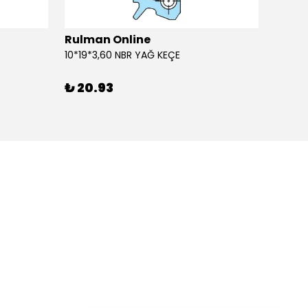
Rulman Online
Rulm
10*19*3,60 NBR YAĞ KEÇE
10*19*
₺ 20.93
₺ 20