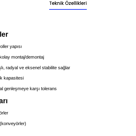
Teknik Özellikleri
ler
roller yapısı
, kolay montaj/demontaj
şlı, radyal ve eksenel stabilite sağlar
ük kapasitesi
mal genleşmeye karşı tolerans
arı
örler
(konveyörler)