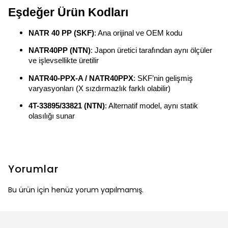
Eşdeğer Ürün Kodları
NATR 40 PP (SKF)
: Ana orijinal ve OEM kodu
NATR40PP (NTN)
: Japon üretici tarafından aynı ölçüler
ve işlevsellikte üretilir
NATR40-PPX-A / NATR40PPX
: SKF’nin gelişmiş
varyasyonları (X sızdırmazlık farklı olabilir)
4T-33895/33821 (NTN)
: Alternatif model, aynı statik
olasılığı sunar
Yorumlar
Bu ürün için henüz yorum yapılmamış.