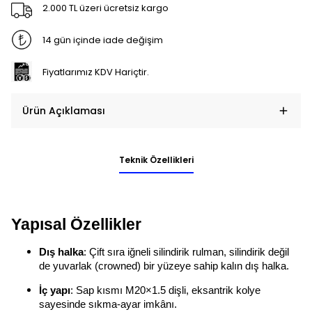
2.000 TL üzeri ücretsiz kargo
14 gün içinde iade değişim
Fiyatlarımız KDV Hariçtir.
Ürün Açıklaması
Teknik Özellikleri
Yapısal Özellikler
Dış halka
: Çift sıra iğneli silindirik rulman, silindirik değil
de yuvarlak (crowned) bir yüzeye sahip kalın dış halka.
İç yapı
: Sap kısmı M20×1.5 dişli, eksantrik kolye
sayesinde sıkma-ayar imkânı.