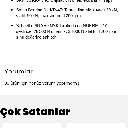
SKF
NUKR‑47 A
: Orijinal, çift sıralı, eksantrikli saplı.
Smith Bearing
NUKR‑47
: Temel dinamik kuvvet 39 kN,
statik 50 kN, maksimum 4 200 rpm
Schaeffler/INA ve NSK tarafında da NUKRE‑47 A
şeklinde; 28 500 N dinamik, 38 000 N statik, 4 200 rpm
sınır değerine sahiptir
Yorumlar
Bu ürün için henüz yorum yapılmamış.
Çok Satanlar