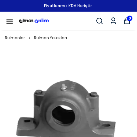
Fiyatlarımız KDV Hariçtir.
0
Rulmanlar
Rulman Yatakları