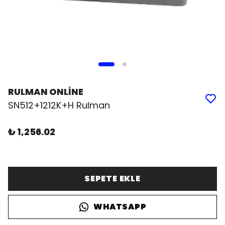
RULMAN ONLİNE
SN512+1212K+H Rulman
₺ 1,256.02
SEPETE EKLE
WHATSAPP