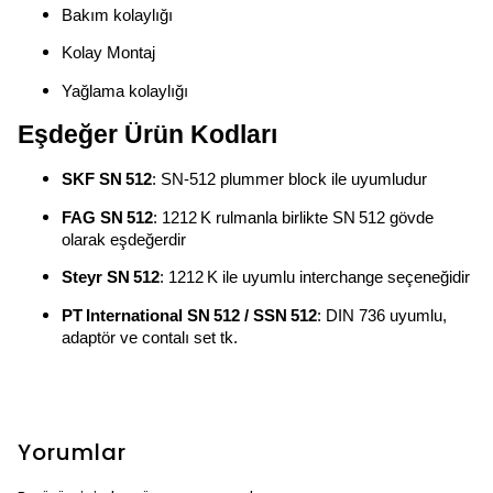
Bakım kolaylığı
Kolay Montaj
Yağlama kolaylığı
Eşdeğer Ürün Kodları
SKF SN 512
: SN‑512 plummer block ile uyumludur
FAG SN 512
: 1212 K rulmanla birlikte SN 512 gövde
olarak eşdeğerdir
Steyr SN 512
: 1212 K ile uyumlu interchange seçeneğidir
PT International SN 512 / SSN 512
: DIN 736 uyumlu,
adaptör ve contalı set tk.
Yorumlar