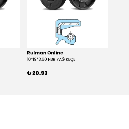
Rulman Online
Rulm
10*19*3,60 NBR YAĞ KEÇE
10*19*
₺ 20.93
₺ 20