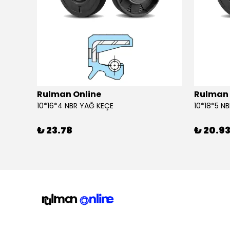
Rulman Online
Rulman 
10*16*4 NBR YAĞ KEÇE
10*18*5 N
₺ 23.78
₺ 20.9