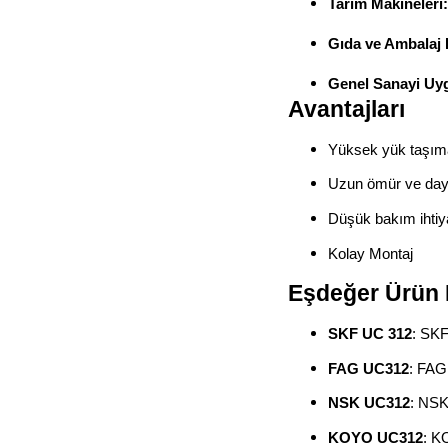
Tarım Makineleri:
Gıda ve Ambalaj 
Genel Sanayi Uyg
Avantajları
Yüksek yük taşım
Uzun ömür ve daya
Düşük bakım ihtiy
Kolay Montaj
Eşdeğer Ürün 
SKF UC 312
: SKF
FAG UC312
: FAG
NSK UC312
: NSK'
KOYO UC312
: K