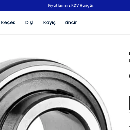
Fiyatlarımız KDV Hariçtir.
 Keçesi
Dişli
Kayış
Zincir