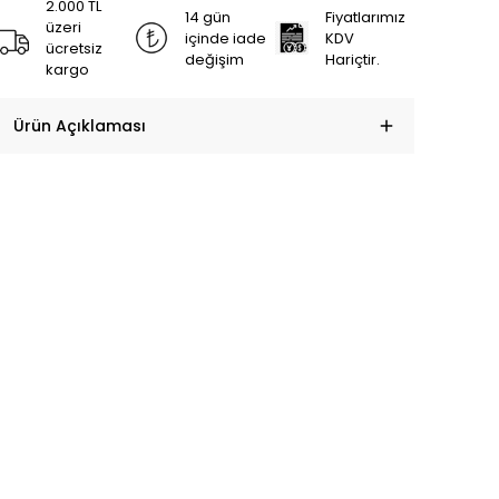
2.000 TL
14 gün
Fiyatlarımız
üzeri
içinde iade
KDV
ücretsiz
değişim
Hariçtir.
kargo
Ürün Açıklaması