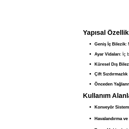
Yapısal Özellik
Geniş İç Bilezik
:
Ayar Vidaları
: İç
Küresel Dış Bilez
Çift Sızdırmazlık
Önceden Yağlan
Kullanım Alanl
Konveyör Sisteml
Havalandırma ve 