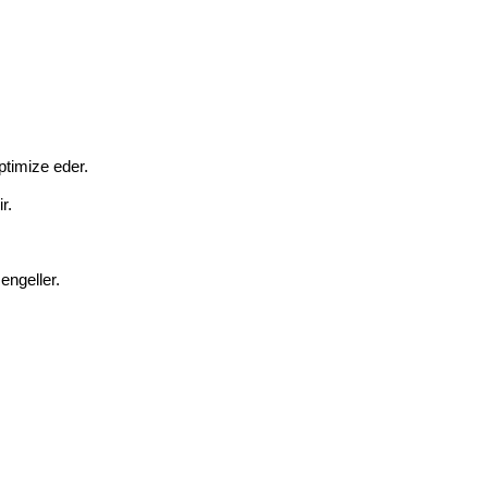
ptimize eder.
r.
engeller.