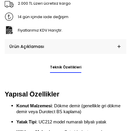
2.000 TL üzeri ücretsiz kargo
14 gün içinde iade değişim
Fiyatlarımız KDV Hariçtir.
Ürün Açıklaması
Teknik Özellikleri
Yapısal Özellikler
Konut Malzemesi
: Dökme demir (genellikle gri dökme
demir veya Durotect BS kaplama)
Yatak Tipi
: UC212 model numaralı bilyalı yatak