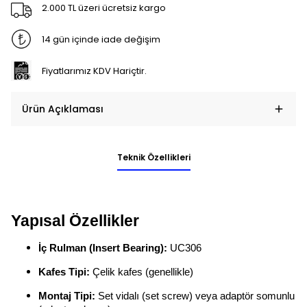
2.000 TL üzeri ücretsiz kargo
14 gün içinde iade değişim
Fiyatlarımız KDV Hariçtir.
Ürün Açıklaması
Teknik Özellikleri
Yapısal Özellikler
İç Rulman (Insert Bearing):
UC306
Kafes Tipi:
Çelik kafes (genellikle)
Montaj Tipi:
Set vidalı (set screw) veya adaptör somunlu