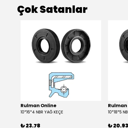
Çok Satanlar
Rulman Online
Rulman 
10*16*4 NBR YAĞ KEÇE
10*18*5 N
₺ 23.78
₺ 20.9