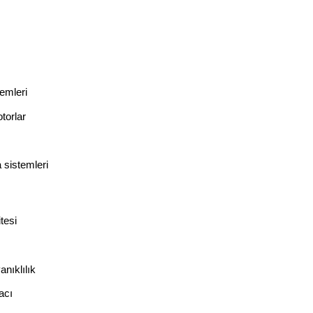
emleri
torlar
 sistemleri
tesi
nıklılık
acı