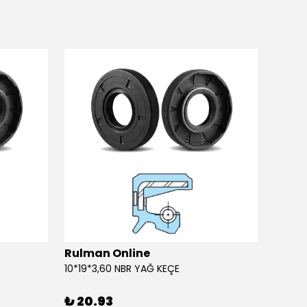
Rulman Online
Rulm
10*19*3,60 NBR YAĞ KEÇE
10*19*
₺ 20.93
₺ 20