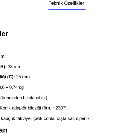
Teknik Özellikleri
ler
m
mm
(B):
33 mm
iği (C):
25 mm
,6 – 0,74 kg
(kendinden hizalanabilir)
Konik adaptör bileziği (örn. H2307)
 kauçuk takviyeli çelik conta, dışta sac siperlik
arı