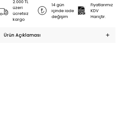
2.000 TL
14 gün
Fiyatlarımız
üzeri
içinde iade
KDV
ücretsiz
değişim
Hariçtir.
kargo
Ürün Açıklaması