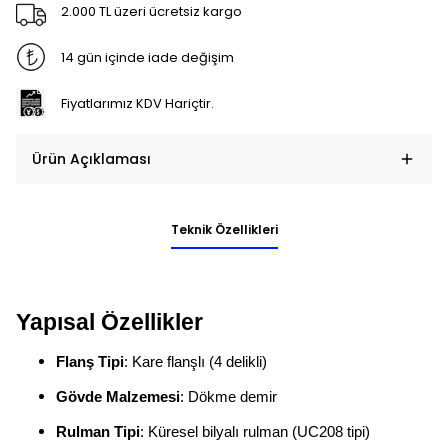
2.000 TL üzeri ücretsiz kargo
14 gün içinde iade değişim
Fiyatlarımız KDV Hariçtir.
Ürün Açıklaması
Teknik Özellikleri
Yapısal Özellikler
Flanş Tipi
: Kare flanşlı (4 delikli)
Gövde Malzemesi
: Dökme demir
Rulman Tipi
: Küresel bilyalı rulman (UC208 tipi)